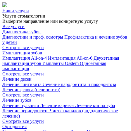
Наши услуги
Услуги стоматологии
Выберите направление или конкретную услугу
Все услуги
Диагностика зубов
Диагностика и проф. осмотры
Профилактика и лечение зубов
у детей
Смотреть все услуги
Имплантация зубов
Имплантация All-on-4
Имплантация All-on-6
Двухэтапная
имплантация зубов
Импланты Osstem
Одноэтапная
имплантация
Смотреть все услуги
Лечение десен
Лечение гингивита
Лечение пародонтита и пародонтоза
Лечение флюса (периостита)
Смотреть все услуги
Лечение зубов
Лечение пульпита
Лечение кариеса
Лечение кисты зуба
Лечение периодонтита
Чистка каналов (эндодонтическое
лечение)
Смотреть все услуги
Ортодонтия