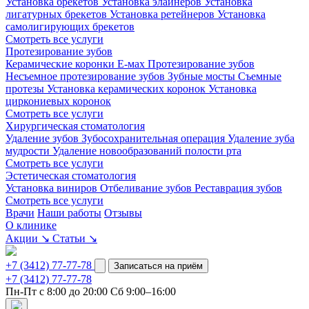
Установка брекетов
Установка элайнеров
Установка
лигатурных брекетов
Установка ретейнеров
Установка
самолигирующих брекетов
Смотреть все услуги
Протезирование зубов
Керамические коронки Е-мах
Протезирование зубов
Несъемное протезирование зубов
Зубные мосты
Съемные
протезы
Установка керамических коронок
Установка
циркониевых коронок
Смотреть все услуги
Хирургическая стоматология
Удаление зубов
Зубосохранительная операция
Удаление зуба
мудрости
Удаление новообразований полости рта
Смотреть все услуги
Эстетическая стоматология
Установка виниров
Отбеливание зубов
Реставрация зубов
Смотреть все услуги
Врачи
Наши работы
Отзывы
О клинике
Акции
↘
Статьи
↘
+7 (3412) 77-77-78
Записаться на приём
+7 (3412) 77-77-78
Пн-Пт с 8:00 до 20:00
Сб 9:00–16:00